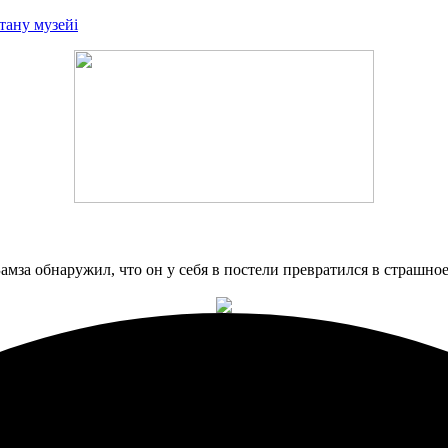
тану музейі
мза обнаружил, что он у себя в постели превратился в страшное