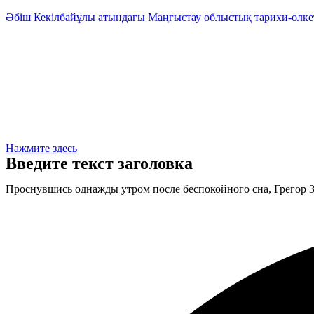
Әбіш Кекілбайұлы атындағы Маңғыстау облыстық тарихи-өлке
Нажмите здесь
Введите текст заголовка
Проснувшись однажды утром после беспокойного сна, Грегор За