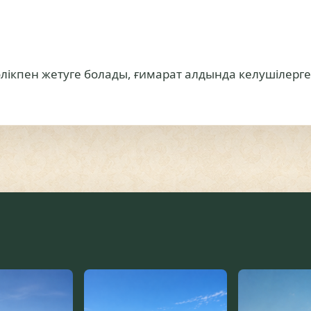
лікпен жетуге болады, ғимарат алдында келушілерге 