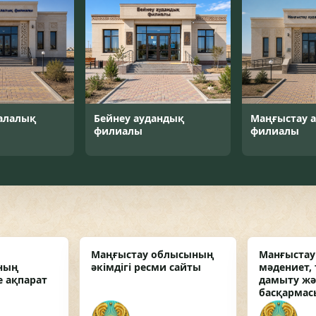
алалық
Бейнеу аудандық
Маңғыстау 
филиалы
филиалы
Маңғыстау облысының
Манғыста
ның
әкімдігі ресми сайты
мәдениет, 
 ақпарат
дамыту жән
басқармас