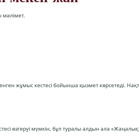
 мәлімет.
ленген жұмыс кестесі бойынша қызмет көрсетеді. Нақ
тесі өзгеруі мүмкін, бұл туралы алдын ала «Жаңалық