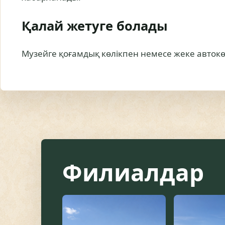
Қалай жетуге болады
Музейге қоғамдық көлікпен немесе жеке автокө
Филиалдар