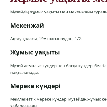
Музейдің жұмыс уақыты мен мекенжайы туралы
Мекенжай
Ақтау қаласы, 19A шағынаудан, 1/2.
Жұмыс уақыты
Музей демалыс күндерінен басқа күндері белгі
нақтыланады.
Мереке күндері
Мемлекеттік мереке күндері музейдің жұмыс кес
хабарланады.