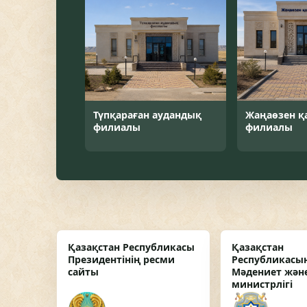
Түпқараған аудандық
Жаңаөзен қ
филиалы
филиалы
Қазақстан Республикасы
Қазақстан
Президентінің ресми
Республикасы
сайты
Мәдениет және
министрлігі