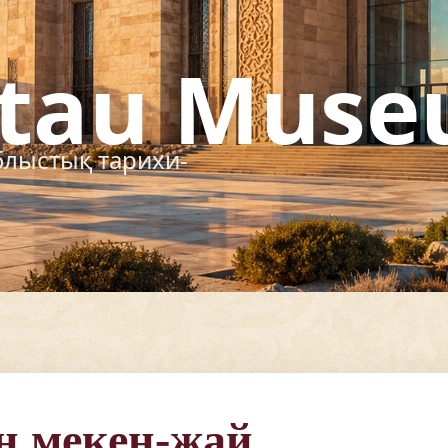
 мекен-жай