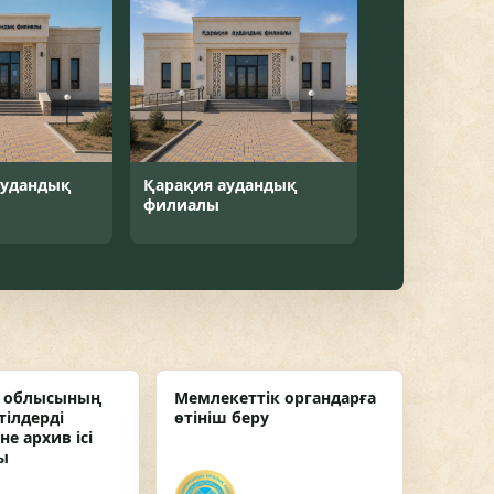
аудандық
Қарақия аудандық
филиалы
у облысының
Мемлекеттік органдарға
тілдерді
өтініш беру
е архив ісі
ы