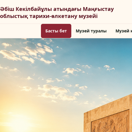
Басты бет
Музей туралы
Музей 