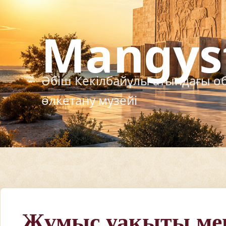
Жұмыс уақыты мен