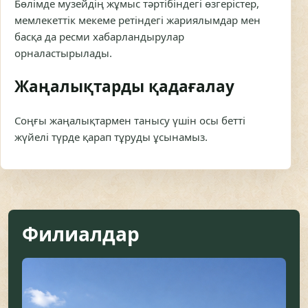
Бөлімде музейдің жұмыс тәртібіндегі өзгерістер,
мемлекеттік мекеме ретіндегі жариялымдар мен
басқа да ресми хабарландырулар
орналастырылады.
Жаңалықтарды қадағалау
Соңғы жаңалықтармен танысу үшін осы бетті
жүйелі түрде қарап тұруды ұсынамыз.
Филиалдар