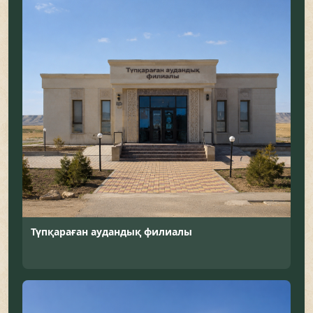
Түпқараған аудандық филиалы