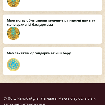
Манғыстау облысының мәдениет, тілдерді дамыту
және архив ісі басқармасы
Мемлекеттік органдарға өтініш беру
@ Əбіш Кекілбайұлы атындағы Маңғыстау облыстық
тарихи-өлкетану музейі