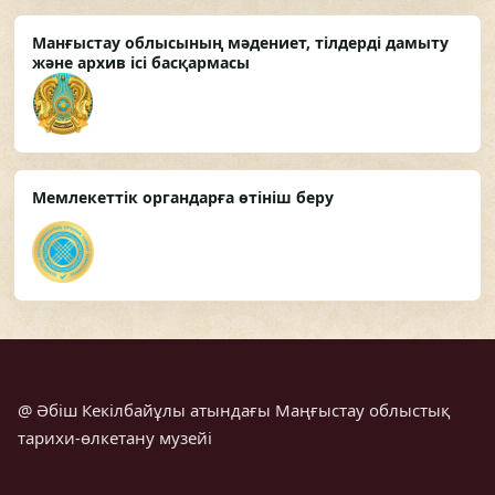
Манғыстау облысының мәдениет, тілдерді дамыту
және архив ісі басқармасы
Мемлекеттік органдарға өтініш беру
@ Əбіш Кекілбайұлы атындағы Маңғыстау облыстық
тарихи-өлкетану музейі