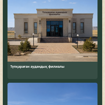
Түпқараған аудандық филиалы