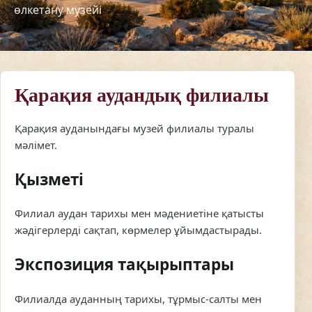
Қарақия аудандық филиалы
Қарақия ауданындағы музей филиалы туралы
мәлімет.
Қызметі
Филиал аудан тарихы мен мәдениетіне қатысты
жәдігерлерді сақтап, көрмелер ұйымдастырады.
Экспозиция тақырыптары
Филиалда ауданның тарихы, тұрмыс-салты мен