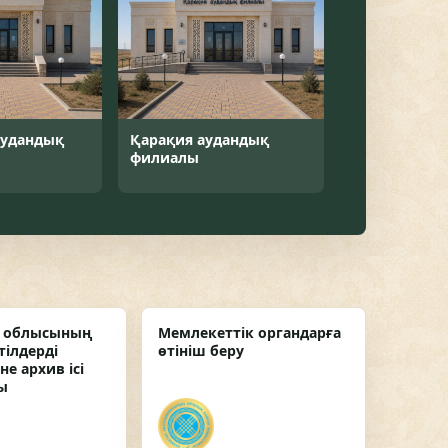
аудандық
Қарақия аудандық
филиалы
у облысының
Мемлекеттік органдарға
тілдерді
өтініш беру
е архив ісі
ы