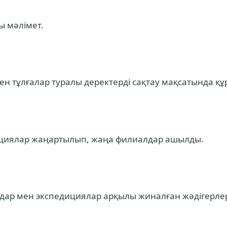
ы мәлімет.
н тұлғалар туралы деректерді сақтау мақсатында құ
ициялар жаңартылып, жаңа филиалдар ашылды.
дар мен экспедициялар арқылы жиналған жәдігерлер