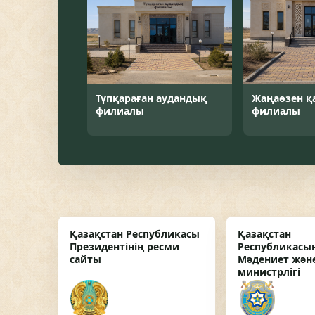
Түпқараған аудандық
Жаңаөзен қ
филиалы
филиалы
Қазақстан Республикасы
Қазақстан
Президентінің ресми
Республикасы
сайты
Мәдениет және
министрлігі