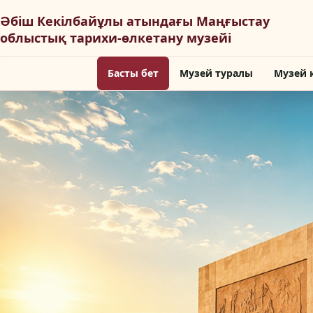
Басты бет
Музей туралы
Музей 