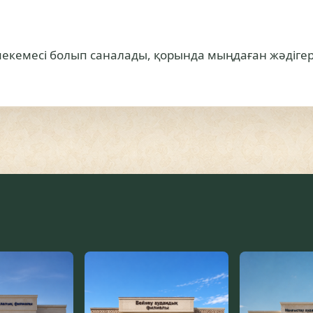
 мекемесі болып саналады, қорында мыңдаған жәдігер