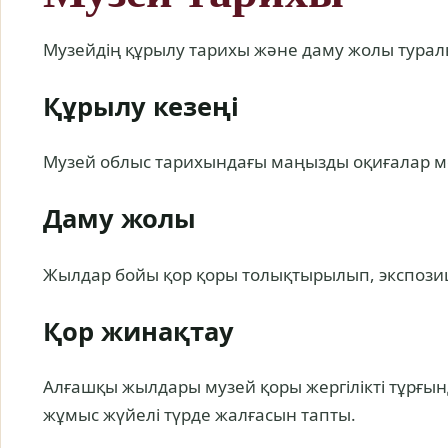
Музейдің құрылу тарихы және даму жолы турал
Құрылу кезеңі
Музей облыс тарихындағы маңызды оқиғалар ме
Даму жолы
Жылдар бойы қор қоры толықтырылып, экспоз
Қор жинақтау
Алғашқы жылдары музей қоры жергілікті тұрғын
жұмыс жүйелі түрде жалғасын тапты.