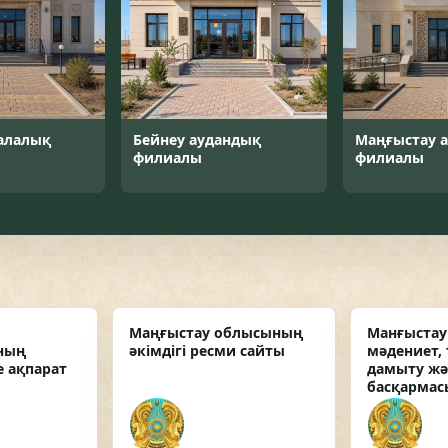
алалық
Бейнеу аудандық
Маңғыстау 
филиалы
филиалы
Маңғыстау облысының
Манғыста
ның
әкімдігі ресми сайты
мәдениет, 
 ақпарат
дамыту жән
басқармас